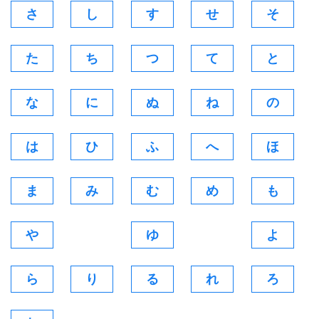
さ
し
す
せ
そ
た
ち
つ
て
と
な
に
ぬ
ね
の
は
ひ
ふ
へ
ほ
ま
み
む
め
も
や
ゆ
よ
ら
り
る
れ
ろ