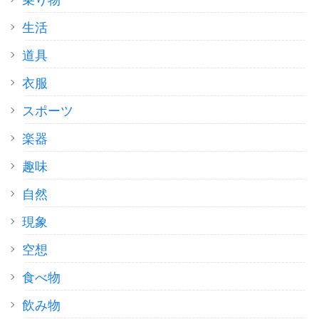
乗り物
生活
道具
衣服
スポーツ
楽器
趣味
自然
現象
空想
食べ物
飲み物