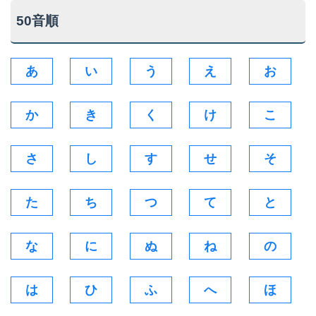
50音順
あ
い
う
え
お
か
き
く
け
こ
さ
し
す
せ
そ
た
ち
つ
て
と
な
に
ぬ
ね
の
は
ひ
ふ
へ
ほ