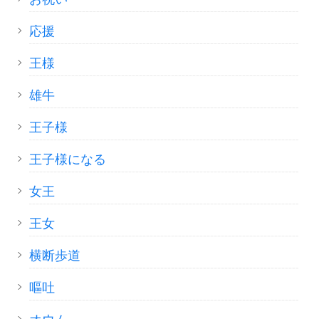
応援
王様
雄牛
王子様
王子様になる
女王
王女
横断歩道
嘔吐