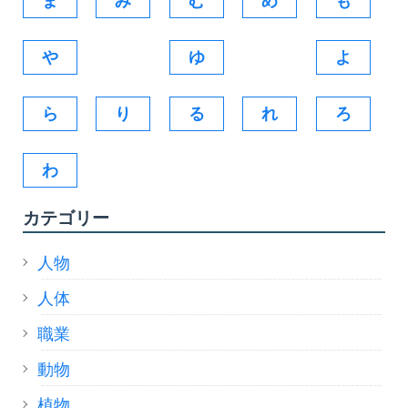
ま
み
む
め
も
や
ゆ
よ
ら
り
る
れ
ろ
わ
カテゴリー
人物
人体
職業
動物
植物