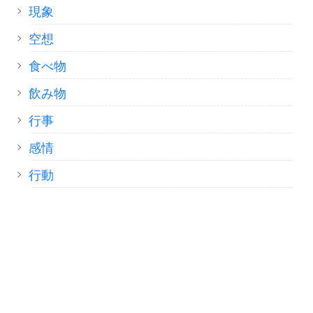
現象
空想
食べ物
飲み物
行事
感情
行動