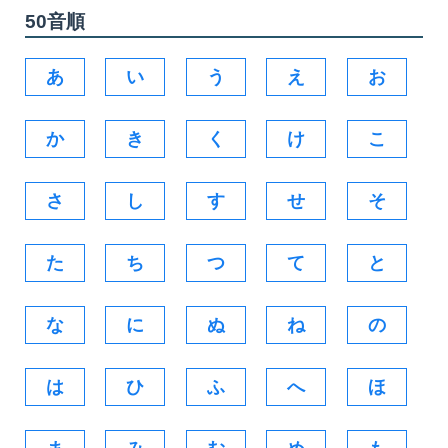
50音順
あ
い
う
え
お
か
き
く
け
こ
さ
し
す
せ
そ
た
ち
つ
て
と
な
に
ぬ
ね
の
は
ひ
ふ
へ
ほ