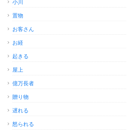
小川
置物
お客さん
お経
起きる
屋上
億万長者
贈り物
遅れる
怒られる